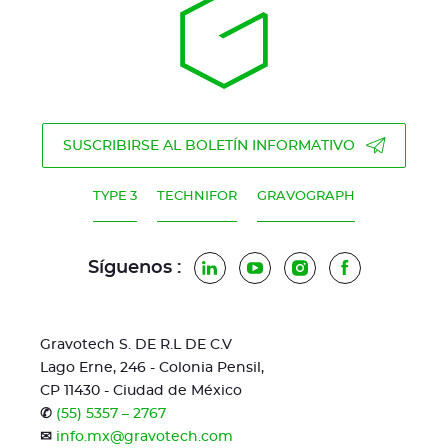
SUSCRIBIRSE AL BOLETÍN INFORMATIVO
TYPE 3
TECHNIFOR
GRAVOGRAPH
Síguenos :
LinkedIn
YouTube
Instagram
Facebook
Gravotech S. DE R.L DE C.V
Lago Erne, 246 - Colonia Pensil,
CP 11430 - Ciudad de México
✆
(55) 5357 – 2767
✉
info.mx@gravotech.com