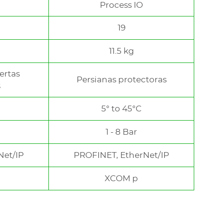
Process IO
19
11.5 kg
ertas
Persianas protectoras
s
5° to 45°C
1 - 8 Bar
Net/IP
PROFINET, EtherNet/IP
XCOM p