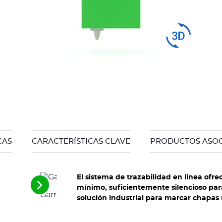
spin
CAS
CARACTERÍSTICAS CLAVE
PRODUCTOS ASO
El sistema de trazabilidad en linea ofr
Ver
mínimo, suficientemente silencioso para
Gama XF510r: zona de marcado diferente
los
solución industrial para marcar chapas 
siguientes
elementos