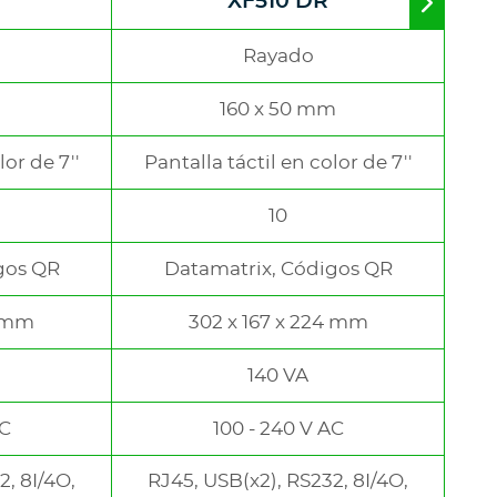
XF510 DR
Move
to
right
Rayado
m
160 x 50 mm
lor de 7''
Pantalla táctil en color de 7''
10
gos QR
Datamatrix, Códigos QR
4 mm
302 x 167 x 224 mm
140 VA
AC
100 - 240 V AC
2, 8I/4O,
RJ45, USB(x2), RS232, 8I/4O,