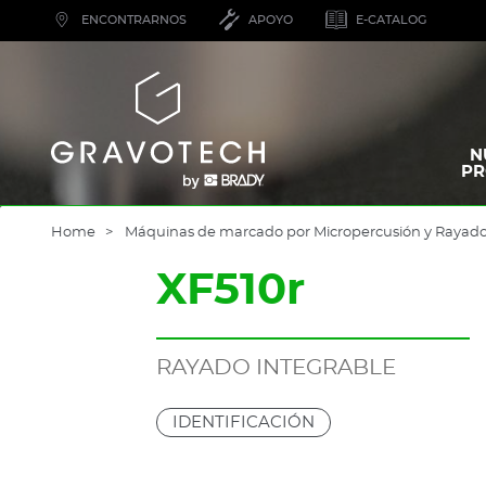
Skip
ENCONTRARNOS
APOYO
E-CATALOG
to
main
content
Gravotech
N
PR
Home
Máquinas de marcado por Micropercusión y Rayad
XF510r
RAYADO INTEGRABLE
IDENTIFICACIÓN