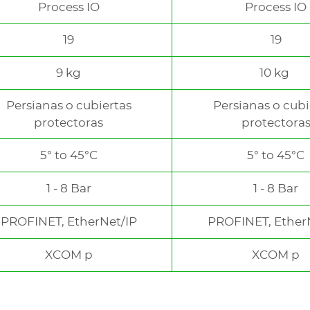
Process IO
Process IO
19
19
9 kg
10 kg
Persianas o cubiertas
Persianas o cubi
protectoras
protectora
5° to 45°C
5° to 45°C
1 - 8 Bar
1 - 8 Bar
PROFINET, EtherNet/IP
PROFINET, Ether
XCOM p
XCOM p