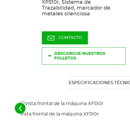
XF510r, Sistema de
Trazabilidad, marcador de
metales silenciosa
CONTACTO
DESCARGUE NUESTROS
FOLLETOS
ESPECIFICACIONES TÉCNI
Ver
Vista frontal de la máquina XF510r
los
elementos
anteriores