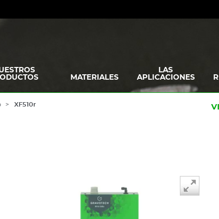
UESTROS
LAS
ODUCTOS
MATERIALES
APLICACIONES
R
o
XF510r
V
Drag to