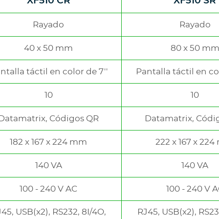
XF510 CR
XF510 SR
e
Rayado
Rayado
40 x 50 mm
80 x 50 m
ntalla táctil en color de 7''
Pantalla táctil en co
10
10
Datamatrix, Códigos QR
Datamatrix, Códi
182 x 167 x 224 mm
222 x 167 x 22
140 VA
140 VA
100 - 240 V AC
100 - 240 V 
45, USB(x2), RS232, 8I/4O,
RJ45, USB(x2), RS23