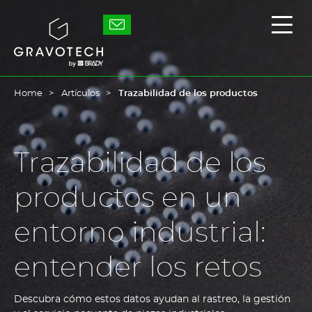
Skip
to
Gravotech
Mostr
main
/
content
Ocult
el
men
princ
Home
Artículos
Trazabilidad de los productos
Trazabilidad de los
productos en un
entorno industrial:
entender los retos
Descubra cómo estos datos ayudan al rastreo, la gestión