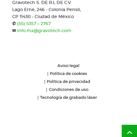
Gravotech S. DE R.L DE C.V
Lago Erne, 246 - Colonia Pensil,
CP 11430 - Ciudad de México
✆
(55) 5357 – 2767
✉
info.mx@gravotech.com
Aviso legal
Política de cookies
Política de privacidad
Condiciones de uso
Tecnología de grabado láser
Vol