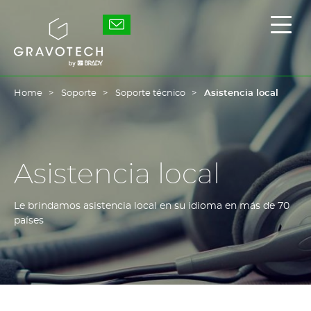
Skip
to
Gravotech
Mostr
main
/
content
Ocult
el
men
princ
Home
Soporte
Soporte técnico
Asistencia local
Asistencia local
Le brindamos asistencia local en su idioma en más de 70
países