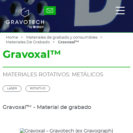
Skip
to
Gravotech
Mostr
main
/
content
Ocult
el
men
princ
Home
Materiales de grabado y consumibles
Materiales De Grabado
Gravoxal™
Gravoxal™
MATERIALES ROTATIVOS: METÁLICOS
LÁSER
ROTATIVO
Gravoxal™ - Material de grabado