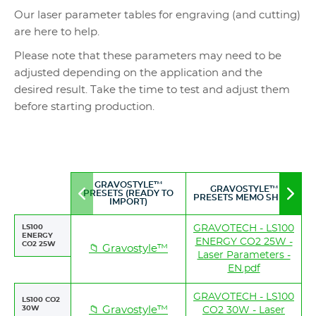
Our laser parameter tables for engraving (and cutting)
are here to help.
Please note that these parameters may need to be
adjusted depending on the application and the
desired result. Take the time to test and adjust them
before starting production.
GRAVOSTYLE™
GRAVOSTYLE™
PRESETS (READY TO
Move
Mov
PRESETS MEMO SHEET
IMPORT)
to
to
left
righ
LS100
GRAVOTECH - LS100
ENERGY
ENERGY CO2 25W -
CO2 25W
📁 Gravostyle™
Laser Parameters -
EN.pdf
GRAVOTECH - LS100
LS100 CO2
30W
📁 Gravostyle™
CO2 30W - Laser