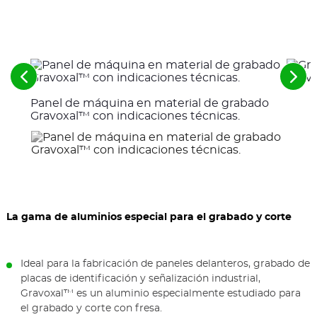
Ver
Ver
los
los
Panel de máquina en material de grabado
elementos
sigu
anteriores
ele
Gravoxal™ con indicaciones técnicas.
La gama de aluminios especial para el grabado y corte
Ideal para la fabricación de paneles delanteros, grabado de
placas de identificación y señalización industrial,
Gravoxal™ es un aluminio especialmente estudiado para
el grabado y corte con fresa.