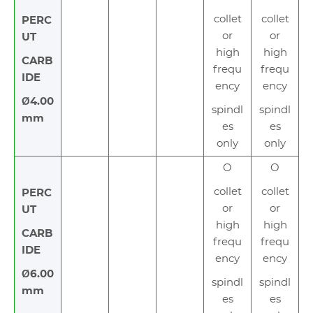
collet
collet
PERC
or
or
UT
high
high
CARB
frequ
frequ
IDE
ency
ency
Ø4.00
spindl
spindl
mm
es
es
only
only
O
O
collet
collet
PERC
or
or
UT
high
high
CARB
frequ
frequ
IDE
ency
ency
Ø6.00
spindl
spindl
mm
es
es