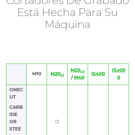
Cortadores De Grabado
Está Hecha Para Su
Máquina
M20
ISx00
v3
M10
M20
IS400
v1
/
M40
0
ONEC
UT
CARB
IDE
OR
O
STEE