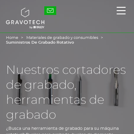
Skip
to
Gravotech
Mostr
main
/
content
Ocult
el
men
princ
Home
Materiales de grabado y consumibles
Suministros De Grabado Rotativo
Nuestros cortadores
de grabado,
herramientas de
grabado
¿Busca una herramienta de grabado para su máquina