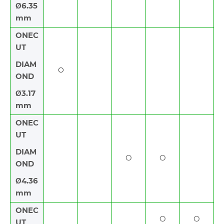
Ø6.35
mm
ONEC
UT
DIAM
O
OND
Ø3.17
mm
ONEC
UT
DIAM
O
O
OND
Ø4.36
mm
ONEC
O
O
UT