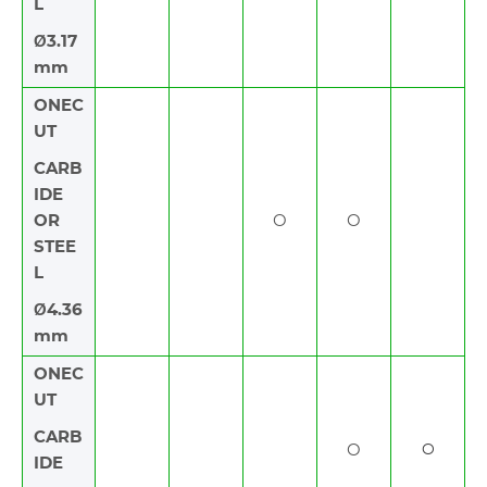
L
Ø3.17
mm
ONEC
UT
CARB
IDE
OR
O
O
STEE
L
Ø4.36
mm
ONEC
UT
CARB
O
O
IDE