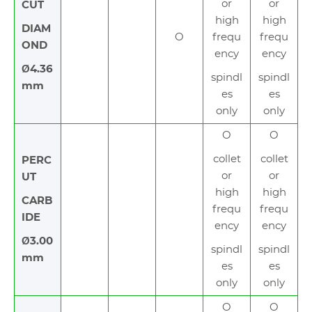
or
or
CUT
high
high
DIAM
O
frequ
frequ
OND
ency
ency
Ø4.36
spindl
spindl
mm
es
es
only
only
O
O
collet
collet
PERC
or
or
UT
high
high
CARB
frequ
frequ
IDE
ency
ency
Ø3.00
spindl
spindl
mm
es
es
only
only
O
O