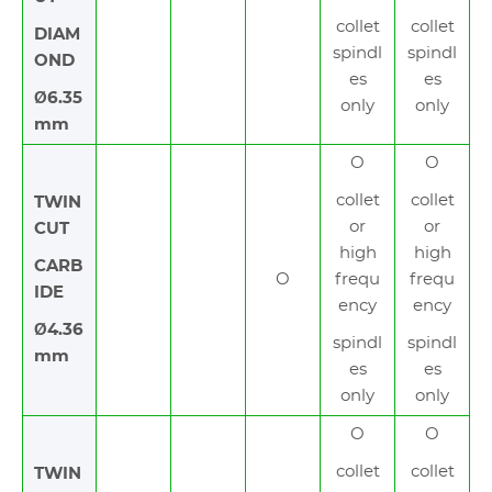
collet
collet
DIAM
spindl
spindl
OND
es
es
Ø6.35
only
only
mm
O
O
collet
collet
TWIN
or
or
CUT
high
high
CARB
O
frequ
frequ
IDE
ency
ency
Ø4.36
spindl
spindl
mm
es
es
only
only
O
O
collet
collet
TWIN