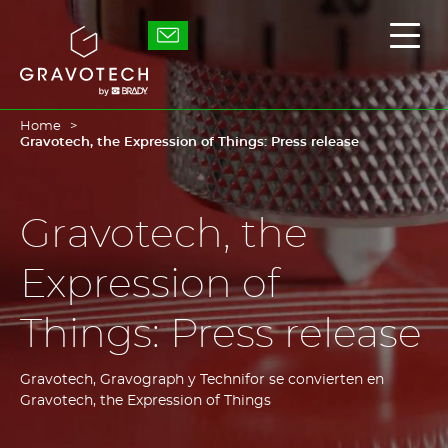
Skip
to
Gravotech
Mostr
main
/
content
Ocult
el
men
princ
Home
Gravotech, the Expression of Things: Press release
Gravotech, the
Expression of
Things: Press release
Gravotech, Gravograph y Technifor se convierten en
Gravotech, the Expression of Things