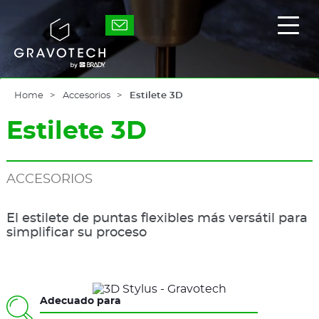
Skip
to
Gravotech
Mostr
main
/
content
Ocult
el
men
princ
Home
Accesorios
Estilete 3D
Estilete 3D
ACCESORIOS
El estilete de puntas flexibles más versátil para
simplificar su proceso
Adecuado para